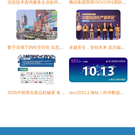
信息技术咨询服务企业如何筹划实现“低成本、高收益”与“低税负”
佩信集团荣获ISO22301国际认证，以智能科技驱动客户连续业务运营
数字浪潮下的经济巨轮 信息技术咨询服务如何助力中国八大富可敌国的省份
卓越安全，智创未来 皮尔磁荣膺年度优质工业安全服务商奖彰显专业实力
2026中国青岛食品机械展 食品加工与包装机械盛会，赋能产业智能化升级
idcc2021上海站丨科华数据分享新一代绿色智慧数据中心 信息技术咨询服务