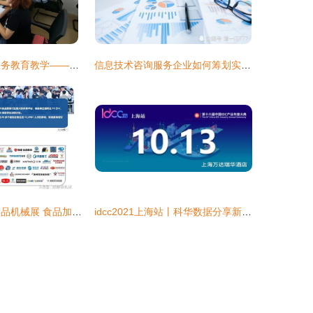
提升信息技术 服务教育教学——彭山区机关幼儿园开展教师信息技能培训
信息技术咨询服务企业如何筹划实现“低成本、高收益”与“低税负”
2026中国青岛食品机械展 食品加工与包装机械盛会，赋能产业智能化升级
idcc2021上海站丨科华数据分享新一代绿色智慧数据中心 信息技术咨询服务