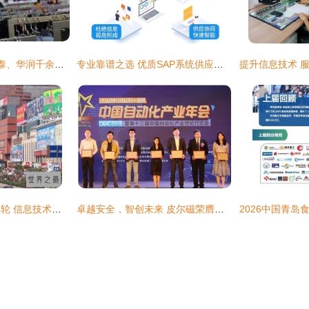
5折狂欢！华联、银泰、华润千余商品遭疯抢，信息技术咨询服务助力购物盛宴
专业靠谱之选 优质SAP系统供应商与信息技术咨询服务深度剖析
数字浪潮下的经济巨轮 信息技术咨询服务如何助力中国八大富可敌国的省份
卓越安全，智创未来 皮尔磁荣膺年度优质工业安全服务商奖彰显专业实力