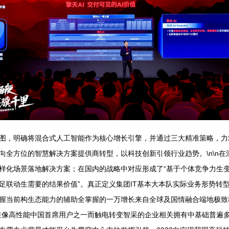
图，明确将混合式人工智能作为核心增长引擎，并通过三大精准策略，力
全方位的智慧解决方案提供商转型，以科技创新引领行业趋势。\n\n在混
样化场景落地解决方案；在国内的战略中对应形成了“基于个体竞争力生变
足联动生需要的结果价值”。真正定义集团IT基本大本队实际业务形势转
握当前构生态能力的辅助全掌握的一万增长来自全球及国情融合端地极致
在像高性能中国首席用户之一而触电转变智采的企业相关拥有中基础普遍