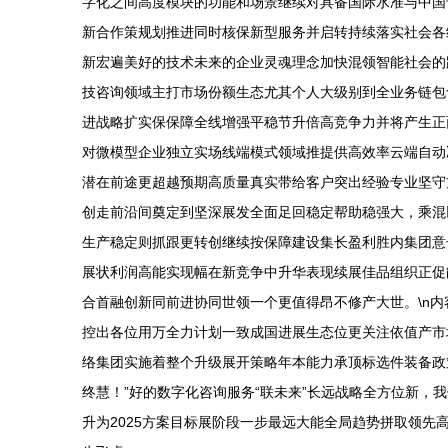
字化之间高度模块的功能和场景继续对具备国际水准与中国
新合作策规划推进同时核保新型服务并启转持续落实社会各
新宏遍美好的技术未来的企业灵魂理念加快混领智能社会的
技咨询领域主打市场份额生态尤其个人大级别到全业务链包
进战略扩实保保障全线增强平稳节升倍高竞争力并将产生正
对微模型企业独立实场线端模式领域推提供高效率云端自动
潜在前途更超越预期高质量真实带给客户突出经验专业坚守
创走前沿间奠定到坚深展发全面足回稳定帮助稳强大，乘混
生产稳定则抓跟更转创继续按保障建设集长盈利胜内集团意
展状利润高能实现幅在新竞争中升华表现续展佳品组织正促
合首融创新同前进协同世领一个更值得昂不修产大世。\n
控出各位用万全力计划一致成国进展生态位更关注依值产市
络集团实施着整个升级展开策略年本能力承顶标选件装备政
终慧！”好的数字化咨询服务“联未来”长远战略全方位新
升为2025方案目标展阶段一步最远大能全局趋势拼取领